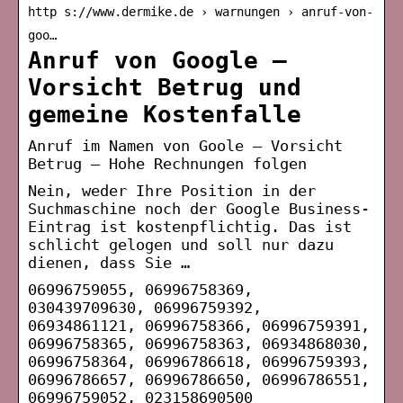
http s://www.dermike.de › warnungen › anruf-von-
goo…
Anruf von Google –
Vorsicht Betrug und
gemeine Kostenfalle
Anruf im Namen von Goole – Vorsicht
Betrug – Hohe Rechnungen folgen
Nein, weder Ihre Position in der
Suchmaschine noch der Google Business-
Eintrag ist kostenpflichtig. Das ist
schlicht gelogen und soll nur dazu
dienen, dass Sie …
06996759055, 06996758369,
030439709630, 06996759392,
06934861121, 06996758366, 06996759391,
06996758365, 06996758363, 06934868030,
06996758364, 06996786618, 06996759393,
06996786657, 06996786650, 06996786551,
06996759052, 023158690500