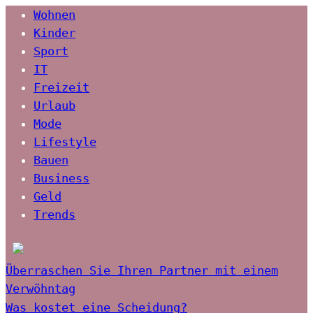
Wohnen
Kinder
Sport
IT
Freizeit
Urlaub
Mode
Lifestyle
Bauen
Business
Geld
Trends
Überraschen Sie Ihren Partner mit einem
Verwöhntag
Was kostet eine Scheidung?