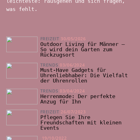
leichteste: rausgehen und sich fragen,
was fehlt.
FREIZEIT
30/05/2026
Outdoor Living für Männer –
So wird dein Garten zum
Rückzugsort
TRENDS
03/06/2024
Must-Have Gadgets für
Uhrenliebhaber: Die Vielfalt
der Uhrenrollen
TRENDS
03/04/2024
Herrenmode: Der perfekte
Anzug für Ihn
FREIZEIT
26/07/2023
Pflegen Sie Ihre
Freundschaften mit kleinen
Events
19/10/2022