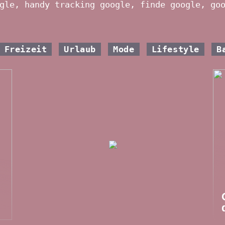
gle, handy tracking google, finde google, go
Freizeit
Urlaub
Mode
Lifestyle
B