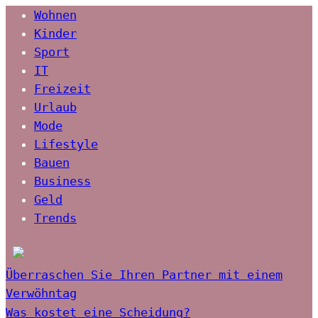
Wohnen
Kinder
Sport
IT
Freizeit
Urlaub
Mode
Lifestyle
Bauen
Business
Geld
Trends
Überraschen Sie Ihren Partner mit einem
Verwöhntag
Was kostet eine Scheidung?