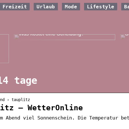
Freizeit
Urlaub
Mode
Lifestyle
B
W
Was kostet eine Scheidung?
S
14 tage
nd › tauplitz
itz – WetterOnline
m Abend viel Sonnenschein. Die Temperatur be