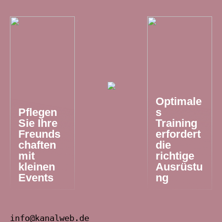
Optimale
Pflegen
s
Sie Ihre
Training
Freunds
erfordert
chaften
die
mit
richtige
kleinen
Ausrüstu
Events
ng
info@kanalweb.de