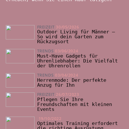
FREIZEIT
30/05/2026
Outdoor Living für Männer –
So wird dein Garten zum
Rückzugsort
TRENDS
03/06/2024
Must-Have Gadgets für
Uhrenliebhaber: Die Vielfalt
der Uhrenrollen
TRENDS
03/04/2024
Herrenmode: Der perfekte
Anzug für Ihn
FREIZEIT
26/07/2023
Pflegen Sie Ihre
Freundschaften mit kleinen
Events
19/10/2022
Optimales Training erfordert
die richtige Ausrüstung