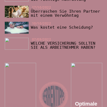
17/10/2022
Überraschen Sie Ihren Partner
mit einem Verwöhntag
10/10/2022
Was kostet eine Scheidung?
07/09/2022
WELCHE VERSICHERUNG SOLLTEN
SIE ALS ARBEITNEHMER HABEN?
Optimale