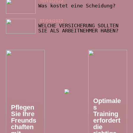
10/10/2022
Was kostet eine Scheidung?
07/09/2022
WELCHE VERSICHERUNG SOLLTEN
SIE ALS ARBEITNEHMER HABEN?
Optimale
Pflegen
s
Sie Ihre
Training
Freunds
erfordert
chaften
die